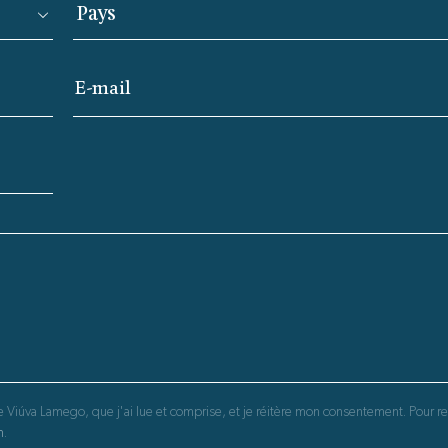
E-mail
 Viúva Lamego, que j'ai lue et comprise, et je réitère mon consentement. Pour ret
m
.