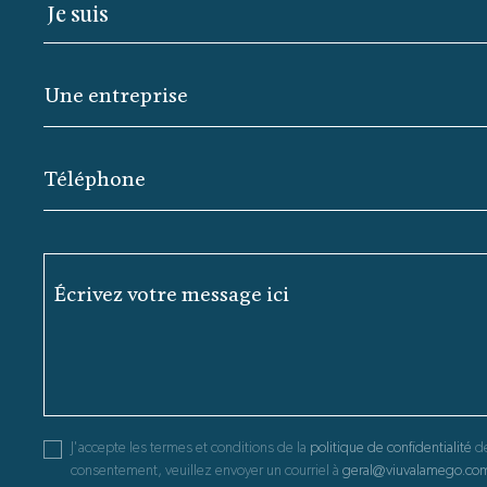
Une entreprise
Téléphone
Écrivez votre message ici
J'accepte les termes et conditions de la
politique de confidentialité
de
consentement, veuillez envoyer un courriel à
geral@viuvalamego.co