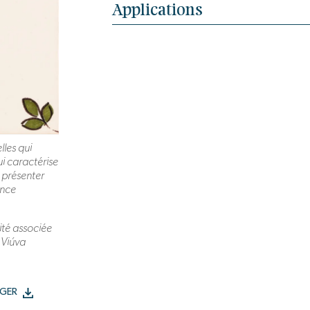
Applications
lles qui
ui caractérise
 présenter
ance
ité associée
 Viúva
GER