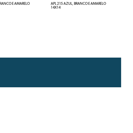
 BRANCO E AMARELO
APL 215 AZUL, BRANCO E AMARELO
14X14