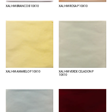
XAL HM BRANCO B 10X10
XAL HM ROSA P 10X10
XAL HM AMARELO P 10X10
XAL HM VERDE CELADON P
10X10