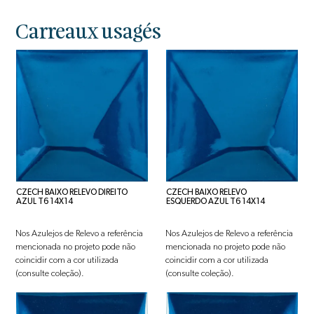
Carreaux usagés
CZECH BAIXO RELEVO DIREITO
CZECH BAIXO RELEVO
AZUL T6 14X14
ESQUERDO AZUL T6 14X14
Nos Azulejos de Relevo a referência
Nos Azulejos de Relevo a referência
mencionada no projeto pode não
mencionada no projeto pode não
coincidir com a cor utilizada
coincidir com a cor utilizada
(consulte coleção).
(consulte coleção).