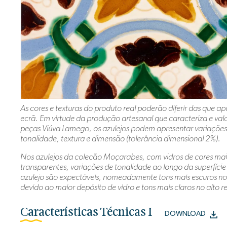
As cores e texturas do produto real poderão diferir das que 
ecrã. Em virtude da produção artesanal que caracteriza e valo
peças Viúva Lamego, os azulejos podem apresentar variações 
tonalidade, textura e dimensão (tolerância dimensional 2%).
Nos azulejos da colecão Moçarabes, com vidros de cores mai
transparentes, variações de tonalidade ao longo da superfíci
azulejo são expectáveis, nomeadamente tons mais escuros no
devido ao maior depósito de vidro e tons mais claros no alto r
Características Técnicas I
DOWNLOAD