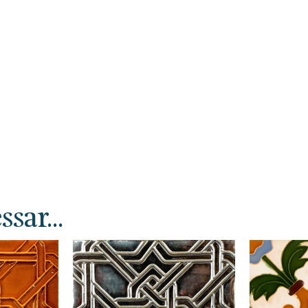
sar...