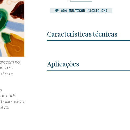
MP 604 MULTICOR (14X14 CM)
Características técnicas
aparecem no
Aplicações
riza as
de cor,
s
e de cada
 baixo relevo
elevo.