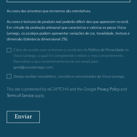
As cores das amostras que enviamos são orientativas.
As cores e texturas do produto real poderão diferir das que aparecem no ecrã.
Em virtude da produção artesanal que caracteriza e valoriza as peças Viúva
Lamego, os azulejos podem apresentar variações de cor, tonalidade, textura e
dimensão (tolerância dimensional 2%).
Estou de acordo com os termos e condições da
Política de Privacidade
da
Viúva Lamego, a qual li e compreendi e reitero o meu consentimento.
Para retirar o seu consentimento envie um email para
geral@viuvalamego.com
.
Desejo receber newsletters, convites e comunicados da Viúva Lamego.
This site is protected by reCAPTCHA and the Google
Privacy Policy
and
Terms of Service
apply.
Enviar