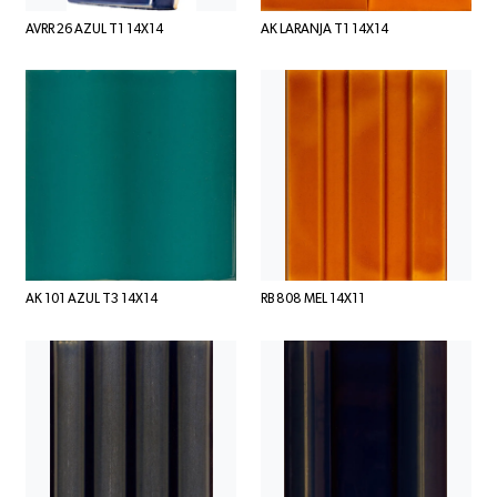
AVRR 26 AZUL T1 14X14
AK LARANJA T1 14X14
AK 101 AZUL T3 14X14
RB 808 MEL 14X11