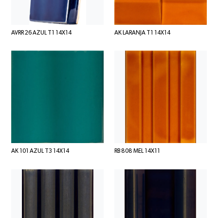
AVRR 26 AZUL T1 14X14
AK LARANJA T1 14X14
AK 101 AZUL T3 14X14
RB 808 MEL 14X11