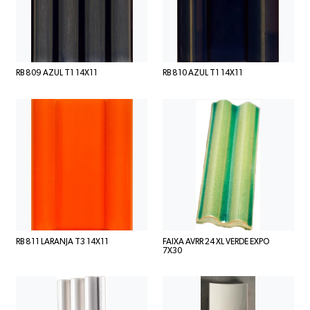
RB 809 AZUL T1 14X11
RB 810 AZUL T1 14X11
RB 811 LARANJA T3 14X11
FAIXA AVRR 24 XL VERDE EXPO
7X30