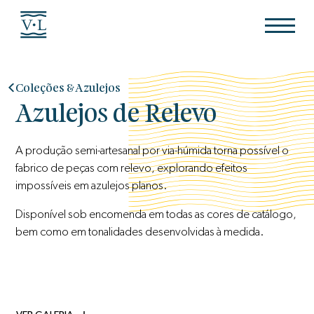
Coleções & Azulejos
Azulejos de Relevo
A produção semi-artesanal por via-húmida torna possível o
fabrico de peças com relevo, explorando efeitos
impossíveis em azulejos planos.
Disponível sob encomenda em todas as cores de catálogo,
bem como em tonalidades desenvolvidas à medida.