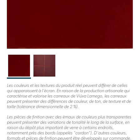
Les couleurs et les textures du produit réel peuvent différer de celles
qui apparaissent à l'écran. En raison de la production artisanale qui
caractérise et valorise les carreaux de Viúva Lamego, les carreaux
peuvent présenter des différences de couleur, de ton, de texture et de
taille (tolérance dimensionnelle de 2 %).
Les pièces de finition avec des émaux de couleurs plus transparentes
peuvent présenter des variations de tonalité le long de la surface, en
raison du dépôt plus important de verre à certains endroits,
notamment près des bords (appelés "cordon"). D'autres couleurs,
formats et pièces de finition peuvent être développés sur commande.