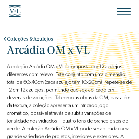
Coleções & Azulejos
Arcádia OM x VL
A coleção Arcádia OM x VL é composta por 12 azulejos
diferentes com relevo. Este conjunto com uma dimensão
total de 60x40cm (cada azulejo tem 10x20cm), repete-se de
12 em 12 azulejos, permitindo que seja aplicado em
dezenas de variações. Tal como as obras da OM, para além
da textura, a coleção apresenta um intricado jogo
cromático, possível através de subtis variações de
tonalidade nos vidrados – quatro tons de branco e seis de
verde. A coleção Arcádia OM x VL pode ser aplicada numa
grande variedade de projetos, interiores e exteriores. A