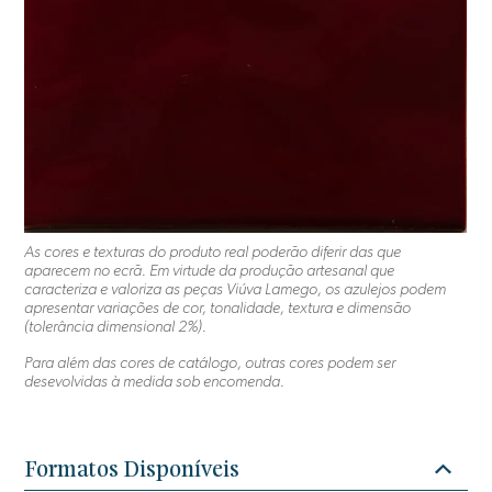
As cores e texturas do produto real poderão diferir das que
aparecem no ecrã. Em virtude da produção artesanal que
caracteriza e valoriza as peças Viúva Lamego, os azulejos podem
apresentar variações de cor, tonalidade, textura e dimensão
(tolerância dimensional 2%).
Para além das cores de catálogo, outras cores podem ser
desevolvidas à medida sob encomenda.
Formatos Disponíveis