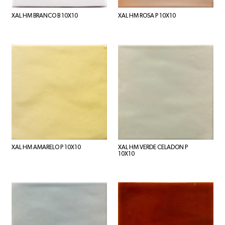
XAL HM BRANCO B 10X10
XAL HM ROSA P 10X10
XAL HM AMARELO P 10X10
XAL HM VERDE CELADON P
10X10