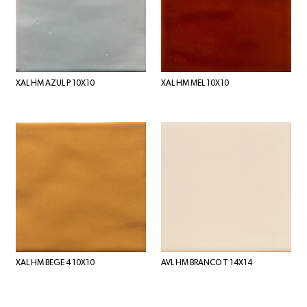
XAL HM AZUL P 10X10
XAL HM MEL 10X10
XAL HM BEGE 4 10X10
AVL HM BRANCO T 14X14