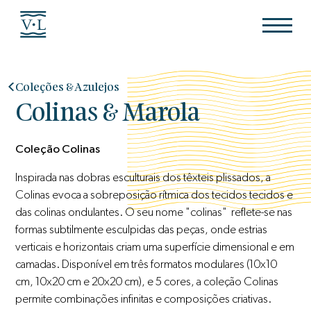
Coleções & Azulejos
Colinas & Marola
Coleção Colinas
Inspirada nas dobras esculturais dos têxteis plissados, a
Colinas evoca a sobreposição rítmica dos tecidos tecidos e
das colinas ondulantes. O seu nome "colinas" reflete-se nas
formas subtilmente esculpidas das peças, onde estrias
verticais e horizontais criam uma superfície dimensional e em
camadas. Disponível em três formatos modulares (10x10
cm, 10x20 cm e 20x20 cm), e 5 cores, a coleção Colinas
permite combinações infinitas e composições criativas.