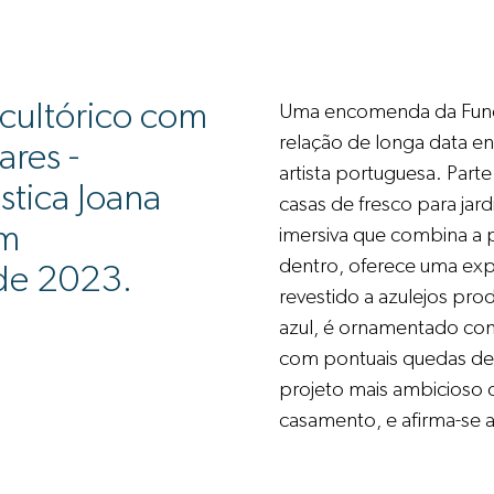
scultórico com
Uma encomenda da Funda
relação de longa data en
ares -
artista portuguesa. Parte 
stica Joana
casas de fresco para jar
em
imersiva que combina a pa
dentro, oferece uma expe
de 2023.
revestido a azulejos pro
azul, é ornamentado co
com pontuais quedas de 
projeto mais ambicioso d
casamento, e afirma-se