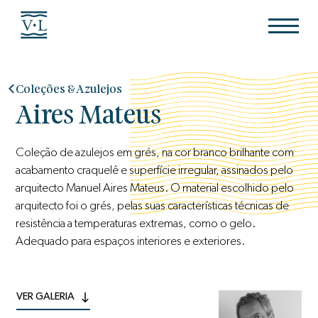
Coleções & Azulejos
Aires Mateus
Coleção de azulejos em grés, na cor branco brilhante com
acabamento craquelê e superfície irregular, assinados pelo
arquitecto Manuel Aires Mateus. O material escolhido pelo
arquitecto foi o grés, pelas suas características técnicas de
resistência a temperaturas extremas, como o gelo.
Adequado para espaços interiores e exteriores.
VER GALERIA