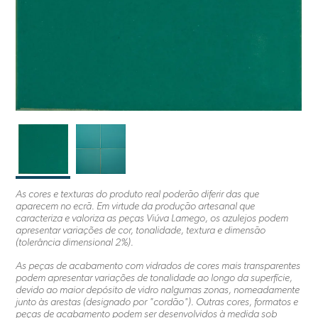
As cores e texturas do produto real poderão diferir das que
aparecem no ecrã. Em virtude da produção artesanal que
caracteriza e valoriza as peças Viúva Lamego, os azulejos podem
apresentar variações de cor, tonalidade, textura e dimensão
(tolerância dimensional 2%).
As peças de acabamento com vidrados de cores mais transparentes
podem apresentar variações de tonalidade ao longo da superfície,
devido ao maior depósito de vidro nalgumas zonas, nomeadamente
junto às arestas (designado por "cordão"). Outras cores, formatos e
peças de acabamento podem ser desenvolvidos à medida sob