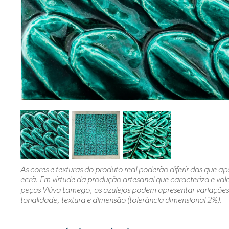
As cores e texturas do produto real poderão diferir das que 
ecrã. Em virtude da produção artesanal que caracteriza e valo
peças Viúva Lamego, os azulejos podem apresentar variações 
tonalidade, textura e dimensão (tolerância dimensional 2%).