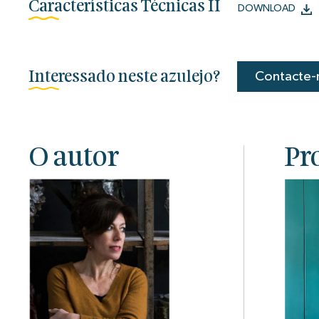
Características Técnicas II
DOWNLOAD
Interessado neste azulejo?
Contacte-
O autor
Pr