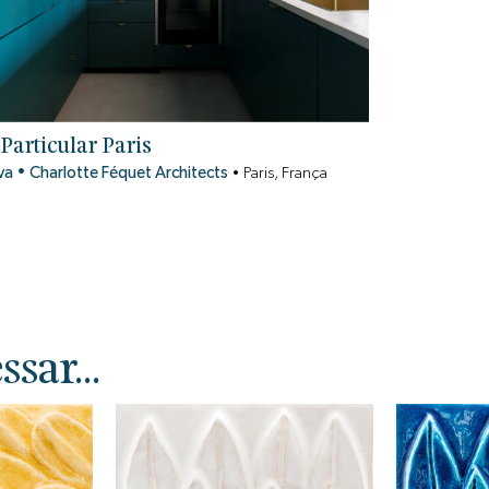
Particular Paris
lva
•
Charlotte Féquet Architects
•
Paris, França
sar...