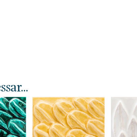
sar...