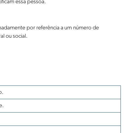
ificam essa pessoa.
signadamente por referência a um número de
al ou social.
o.
e.