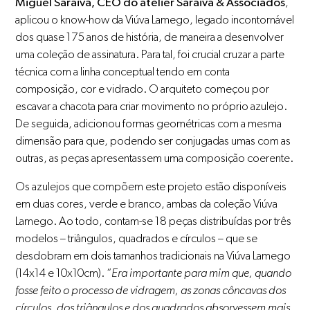
Miguel Saraiva, CEO do atelier Saraiva & Associados
,
aplicou o know-how da Viúva Lamego, legado incontornável
dos quase 175 anos de história, de maneira a desenvolver
uma coleção de assinatura. Para tal, foi crucial cruzar a parte
técnica com a linha conceptual tendo em conta
composição, cor e vidrado. O arquiteto começou por
escavar a chacota para criar movimento no próprio azulejo.
De seguida, adicionou formas geométricas com a mesma
dimensão para que, podendo ser conjugadas umas com as
outras, as peças apresentassem uma composição coerente.
Os azulejos que compõem este projeto estão disponíveis
em duas cores, verde e branco, ambas da coleção Viúva
Lamego. Ao todo, contam-se 18 peças distribuídas por três
modelos – triângulos, quadrados e círculos – que se
desdobram em dois tamanhos tradicionais na Viúva Lamego
(14x14 e 10x10cm). “
Era importante para mim que, quando
fosse feito o processo de vidragem, as zonas côncavas dos
círculos, dos triângulos e dos quadrados absorvessem mais