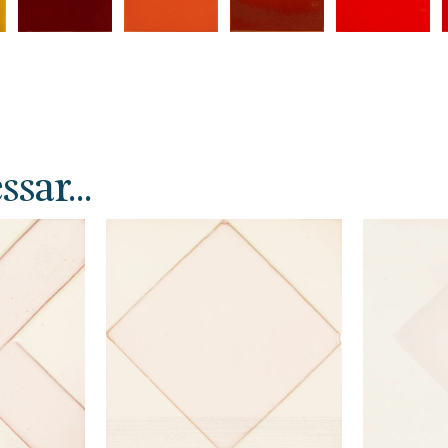
sar...