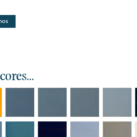
nos
ores...