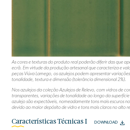
As cores e texturas do produto real poderão diferir das que 
ecrã. Em virtude da produção artesanal que caracteriza e valo
peças Viúva Lamego, os azulejos podem apresentar variações 
tonalidade, textura e dimensão (tolerância dimensional 2%).
Nos azulejos da coleção Azulejos de Relevo, com vidros de co
transparentes, variações de tonalidade ao longo da superfíci
azulejo são expectáveis, nomeadamente tons mais escuros no
devido ao maior depósito de vidro e tons mais claros no alto r
Características Técnicas I
DOWNLOAD