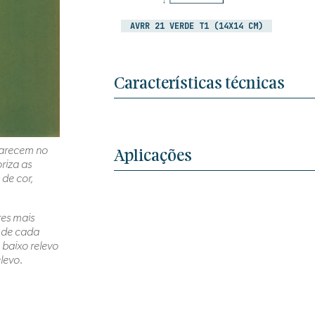
AVRR 21 VERDE T1 (14X14 CM)
Características técnicas
aparecem no
Aplicações
riza as
de cor,
res mais
e de cada
 baixo relevo
elevo.